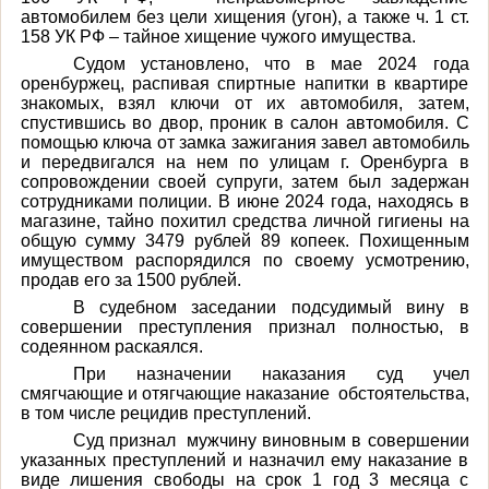
автомобилем без цели хищения (угон), а также ч. 1 ст.
158 УК РФ – тайное хищение чужого имущества.
Судом установлено, что в мае 2024 года
оренбуржец, распивая спиртные напитки в квартире
знакомых, взял ключи от их автомобиля, затем,
спустившись во двор, проник в салон автомобиля. С
помощью ключа от замка зажигания завел автомобиль
и передвигался на нем по улицам г. Оренбурга в
сопровождении своей супруги, затем был задержан
сотрудниками полиции. В июне 2024 года, находясь в
магазине, тайно похитил средства личной гигиены на
общую сумму 3479 рублей 89 копеек. Похищенным
имуществом распорядился по своему усмотрению,
продав его за 1500 рублей.
В судебном заседании подсудимый вину в
совершении преступления признал полностью, в
содеянном раскаялся.
При назначении наказания суд учел
смягчающие и отягчающие наказание обстоятельства,
в том числе рецидив преступлений.
Суд признал мужчину виновным в совершении
указанных преступлений и назначил ему наказание в
виде лишения свободы на срок 1 год 3 месяца с